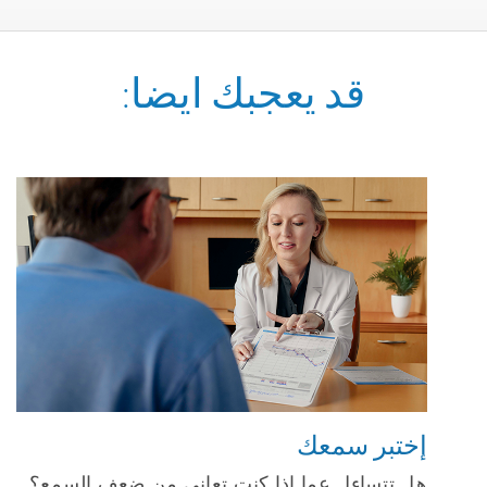
قد يعجبك ايضا:
إختبر سمعك
هل تتساءل عما إذا كنت تعاني من ضعف السمع؟