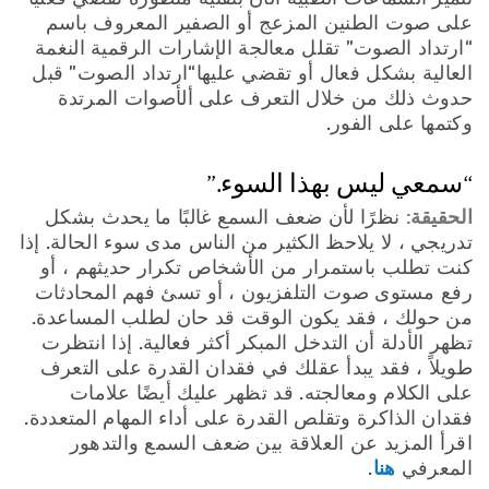
على صوت الطنين المزعج أو الصفير المعروف باسم
“ارتداد الصوت” تقلل معالجة الإشارات الرقمية النغمة
العالية بشكل فعال أو تقضي عليها“ارتداد الصوت” قبل
حدوث ذلك من خلال التعرف على ألأصوات المرتدة
وكتمها على الفور.
“سمعي ليس بهذا السوء.”
الحقيقة:
نظرًا لأن ضعف السمع غالبًا ما يحدث بشكل
تدريجي ، لا يلاحظ الكثير من الناس مدى سوء الحالة. إذا
كنت تطلب باستمرار من الأشخاص تكرار حديثهم ، أو
رفع مستوى صوت التلفزيون ، أو تسئ فهم المحادثات
من حولك ، فقد يكون الوقت قد حان لطلب المساعدة.
تظهر الأدلة أن التدخل المبكر أكثر فعالية. إذا انتظرت
طويلاً ، فقد يبدأ عقلك في فقدان القدرة على التعرف
على الكلام ومعالجته. قد تظهر عليك أيضًا علامات
فقدان الذاكرة وتقلص القدرة على أداء المهام المتعددة.
اقرأ المزيد عن العلاقة بين ضعف السمع والتدهور
هنا
المعرفي
.