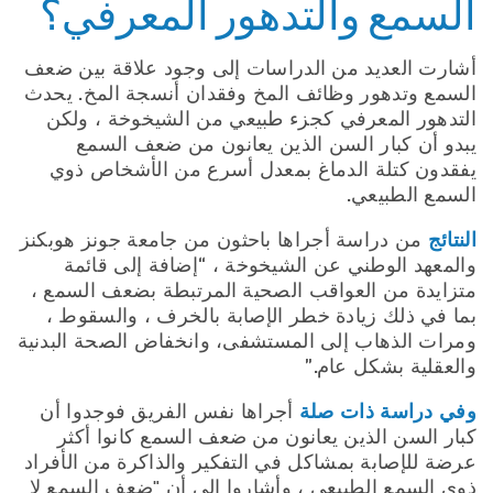
السمع والتدهور المعرفي؟
أشارت العديد من الدراسات إلى وجود علاقة بين ضعف
السمع وتدهور وظائف المخ وفقدان أنسجة المخ. يحدث
التدهور المعرفي كجزء طبيعي من الشيخوخة ، ولكن
يبدو أن كبار السن الذين يعانون من ضعف السمع
يفقدون كتلة الدماغ بمعدل أسرع من الأشخاص ذوي
السمع الطبيعي.
النتائج
من دراسة أجراها باحثون من جامعة جونز هوبكنز
والمعهد الوطني عن الشيخوخة ، “إضافة إلى قائمة
متزايدة من العواقب الصحية المرتبطة بضعف السمع ،
بما في ذلك زيادة خطر الإصابة بالخرف ، والسقوط ،
ومرات الذهاب إلى المستشفى، وانخفاض الصحة البدنية
والعقلية بشكل عام.”
وفي دراسة ذات صلة
أجراها نفس الفريق فوجدوا أن
كبار السن الذين يعانون من ضعف السمع كانوا أكثر
عرضة للإصابة بمشاكل في التفكير والذاكرة من الأفراد
ذوي السمع الطبيعي ، وأشاروا إلى أن "ضعف السمع لا