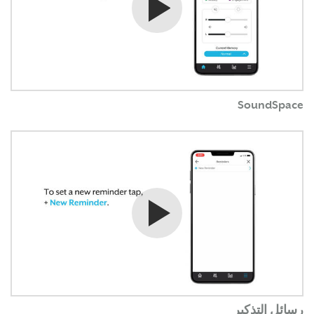
SoundSpace
شاهد الفيديو
رسائل التذكير