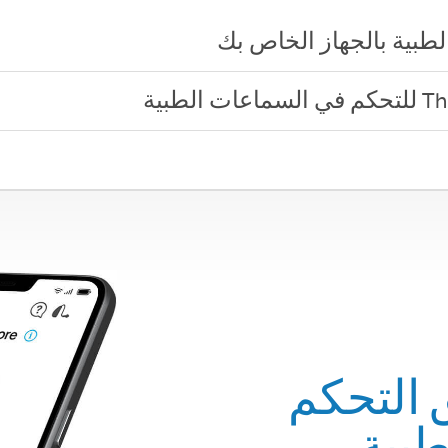
 التحكم
بية