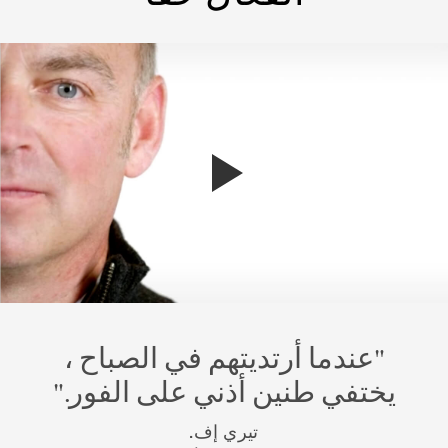
شاهد قصة تيري
"عندما أرتديتهم في الصباح ،
يختفي طنين أذني على الفور."
تيري إف.