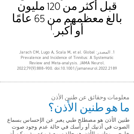
قبل أكثر من 120 مليون
بالغ معظمهم من 65 عامًا
1
أو أكبر.
1. المصدر: Jarach CM, Lugo A, Scala M, et al. Global
Prevalence and Incidence of Tinnitus: A Systematic
Review and Meta-analysis. JAMA Neurol.
2022;79(9):888–900. doi:10.1001/jamaneurol.2022.2189
معلومات وحقائق عن طنين الأذن
ما هو طنين الأذن؟
طنين الأذن هو مصطلح طبي يعبر عن الإحساس بسماع
الصوت في أذنيك أو رأسك في حالة عدم وجود صوت
خارجي. وطنين الأذن هو حالة سمعية وعصبية يمكن أن