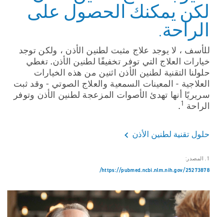
لكن يمكنك الحصول على
الراحة.
للأسف ، لا يوجد علاج مثبت لطنين الأذن ، ولكن توجد
خيارات العلاج التي توفر تخفيفًا لطنين الأذن. تغطي
حلولنا التقنية لطنين الأذن اثنين من هذه الخيارات
العلاجية - المعينات السمعية والعلاج الصوتي - وقد ثبت
سريريًا أنها تهدئ الأصوات المزعجة لطنين الأذن وتوفر
1
الراحة
.
حلول تقنية لطنين الأذن
1. المصدر:
https://pubmed.ncbi.nlm.nih.gov/25273878/