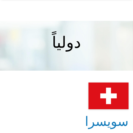
دولياً
سويسرا