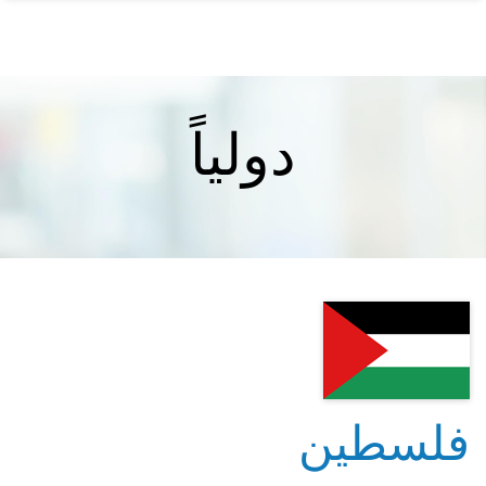
دولياً
فلسطين