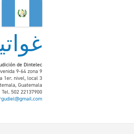
غواتيم
udición de Dintelec
avenida 9-64 zona 9
 1er. nivel, local 3,
temala, Guatemala
Tel. 502 22137900
rgudiel@gmail.com