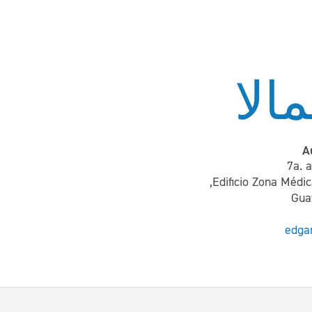
الا
A
7a. 
Edificio Zona Médica
Gua
edga