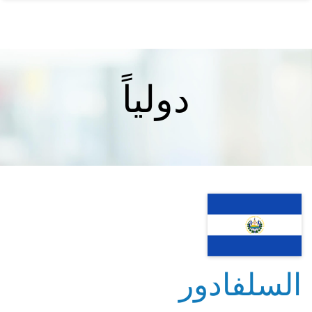
دولياً
السلفادور