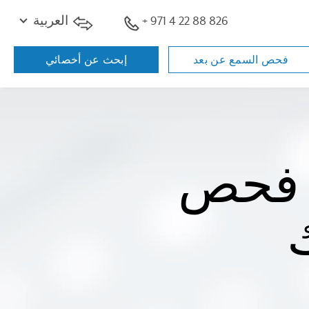
+ 971 4 22 88 826
العربية
فحص السمع عن بعد
إبحث عن أخصائي
ة فحص