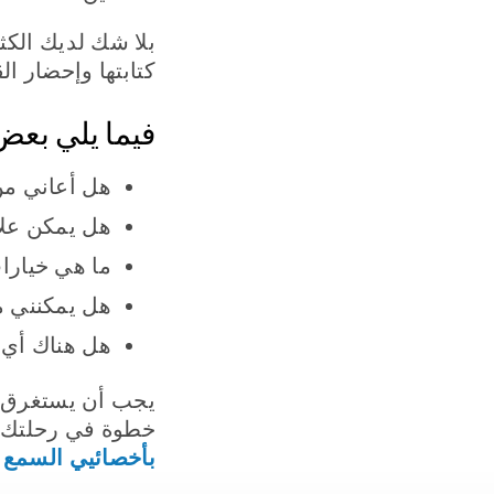
بلا شك لديك الكث
كتابتها وإحضار ا
فيما يلي بعض
هل أعاني من
هل يمكن علا
ما هي خيارات
هل يمكنني 
هل هناك أي 
يجب أن يستغرق ا
خطوة في رحلتك 
بأخصائيي السمع
ب