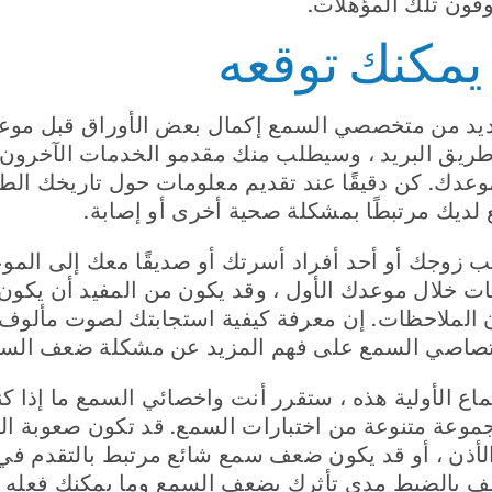
فون تلك المؤهلات.
 يمكنك توقعه
د من متخصصي السمع إكمال بعض الأوراق قبل موعد
طريق البريد ، وسيطلب منك مقدمو الخدمات الآخرون 
عدك. كن دقيقًا عند تقديم معلومات حول تاريخك الطبي
ديك مرتبطًا بمشكلة صحية أخرى أو إصابة.
 زوجك أو أحد أفراد أسرتك أو صديقًا معك إلى الموع
ومات خلال موعدك الأول ، وقد يكون من المفيد أن يك
 الملاحظات. إن معرفة كيفية استجابتك لصوت مألو
تصاصي السمع على فهم المزيد عن مشكلة ضعف السم
اع الأولية هذه ، ستقرر أنت واخصائي السمع ما إذا ك
موعة متنوعة من اختبارات السمع. قد تكون صعوبة الس
لأذن ، أو قد يكون ضعف سمع شائع مرتبط بالتقدم في 
شف بالضبط مدى تأثرك بضعف السمع وما يمكنك فعله ح