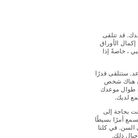
ك. قد تتلقى
إكمال الأوراق
 ، خاصةً إذا
د. ستتلقى قدرًا
ون هناك شخص
ف طوال موعدك
ع لديك.
نت بحاجة إلى
مع أمرًا بسيطًا
السن. في كلتا
يال ذلك.