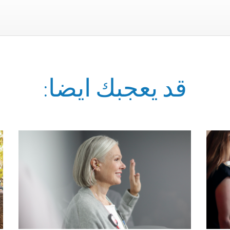
قد يعجبك ايضا: