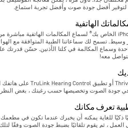
ة لتوفير أفضل جودة صوت وأفضل تجربة استماع.
الماتك الهاتفية
®
لسماع المكالمات الهاتفية مباشرة م
 وسيط. تسمح لك سماعاتنا الطبية المتوافقة مع الهوا
دة وسماع المكالمة في كلتا الأذنين. حسّن قدرتك عل
تواصل معه!
يك
استخدم تطبيق Thrive أو تطبيق  Control
 جودة الصوت وتخصيصها حسب رغبتك ، بغض النظر ع
بية تعرف مكانك
ًا ذكيًا للغاية يمكنه أن يخبرك عندما تكون في مطعمك
العمل ، ثم يقوم تلقائيًا بضبط جودة الصوت وفقًا لتلك 