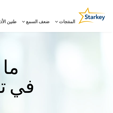
المنتجات
ضعف السمع
طنين الأذ
ما 
في ت