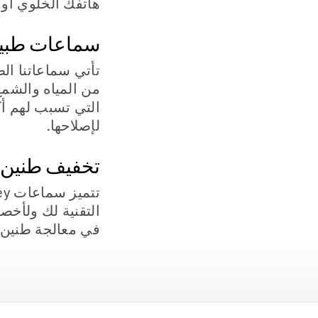
هاتفك الخلوي أو 
سماعات طبية م
التي تسبب لهم أك
لإصلاحها.
تخفيف طنين ا
التقنية لك ولأخ
في معالجة طنين ا