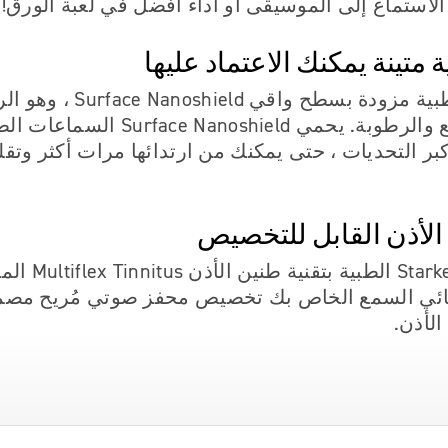
الاستماع إلى الموسيقى أو أداء أفضل في لعبة الورق!
تينة يمكنك الاعتماد عليها
تأتي سماعاتنا الطبية مزودة بسط
من المياه والشمع والرطوبة. يحمي hield
بر التحديات ، حتى يمكنك من ارتدائها مرات أكثر وتقل
لأذن القابل للتخصيص
تتميز سماعات rkey
صائي السمع الخاص بك تخصيص محفز صوتي مُريح مصم
لأذن.