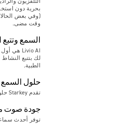
التلفزيون والرادي
بحرية دون استخدا
(وفي بعض الحالات
وقت مضى.
السمع وتتبع 
Livio AI 
لك بتتبع النشاط 
الطبية.
حلول السمع ا
تقدم Starkey حلول سمعية قابلة لإعادة الشحن تعمل ببطارية ليثيوم أيون.
جودة صوت مت
توفر أحدث سماعا