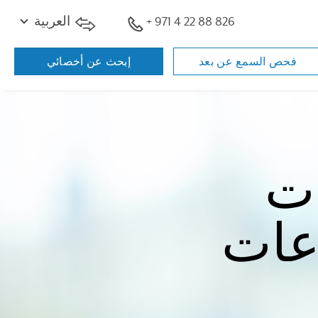
+ 971 4 22 88 826
العربية
فحص السمع عن بعد
إبحث عن أخصائي
ات
عات