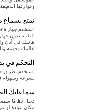
وفوارقها الدقيق
تمتع بسماع مك
استخدم جهاز iPhone الخاص بك
الطبية بدون جهاز
هاتفك في أذن واح
عالمك وفهمه وال
التحكم في يد
بسرعة وسهولة في
سماعاتك الط
تخيل نظامًا سمعي
مكان عبادة أو في 