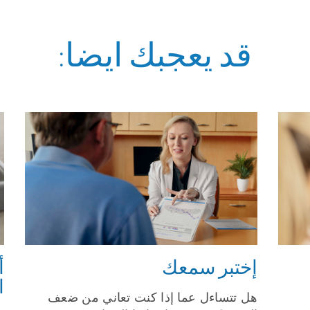
قد يعجبك ايضا:
إختبر سمعك
أ
ا
هل تتساءل عما إذا كنت تعاني من ضعف