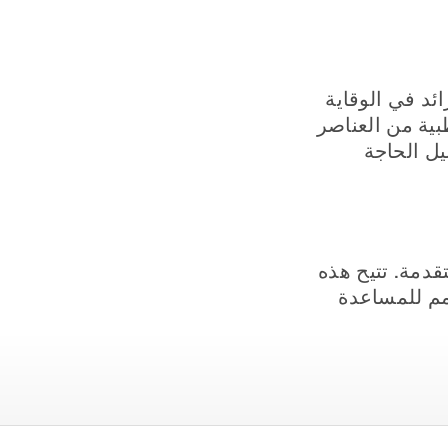
ح واقي Surface Nanoshield ، وهو الرائد في الوقاية
Surface Nanos السماعات الطبية من العناصر
يل الحاجة
Sta الطبية بتقنية طنين الأذن Multiflex Tinnitus المتقدمة. تتيح هذه
م للمساعدة