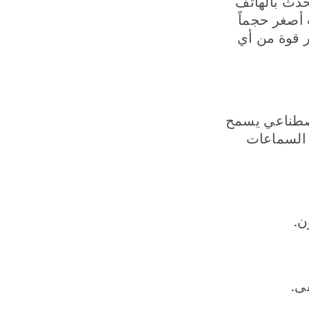
تحدث بالهاتف
 أصغر حجماً
ر قوة من أي
 اصطناعي يسمح
م السماعات
ى.