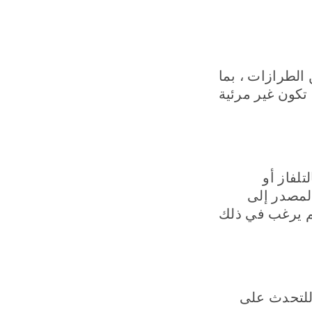
الطرازات ، بما
تكون غير مرئية
البث التلفزيوني اللاسلكي أو جهاز SurfLink Media 2 بالتلفاز أو
لمصدر إلى
م يرغب في ذلك
الطبية للتحدث على