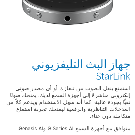
جهاز البث التليفزيوني
StarLink
استمتع بنقل الصوت من تلفازك أو أي مصدر صوتي
إلكتروني مباشرةً إلى أجهزة السمع لديك. يمنحك صوتًا
نقيًّا بجودة عالية، كما أنه سهل الاستخدام ويدعم كلاً من
المدخلات التناظرية والرقمية ليمنحك تجربة استماع
متكاملة دون عناء.
متوافق مع أجهزة السمع G Series AI وGenesis AI.