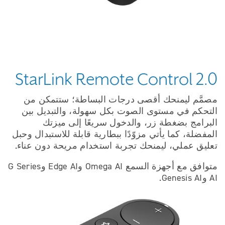
StarLink Remote Control 2.0
مصمَّم ليمنحك أقصى درجات البساطة؛ ستتمكن من
التحكم في مستوى الصوت بكل سهولة، والتبديل بين
البرامج بضغطة زر، والدخول سريعًا إلى ميزتك
المفضلة، كما يأتي مزوّدًا ببطارية قابلة للاستبدال وحبل
تعليق عملي، ليمنحك تجربة استخدام مريحة دون عناء.
متوافق مع أجهزة السمع Omega AI وEdge AI وG Series
AI وGenesis AI.