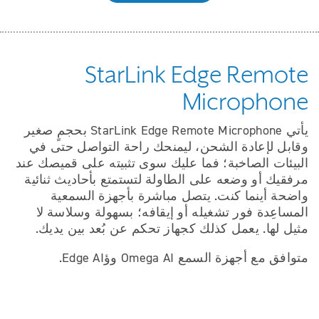
StarLink Edge Remote
Microphone
يأتي StarLink Edge Remote Microphone بحجمٍ صغير
وقابل لإعادة الشحن، ليمنحك راحة التواصل حتى في
البيئات الصاخبة؛ فما عليك سوى تثبيته على قميصك عند
مرفقيك أو وضعه على الطاولة لتستمتع بأحاديث ثنائية
واضحة أينما كنت. يتصل مباشرة بأجهزة السمعية
المساعِدة فور تشغيله أو إيقافه؛ بسهولة وسلاسة لا
مثيل لها. يعمل كذلك كجهاز تحكم عن بُعد بين يديك.
متوافق مع أجهزة السمع Omega AI وؤEdge AI.