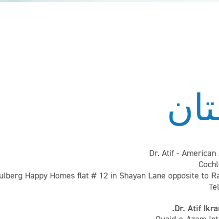
تان
Dr. Atif - America
Cochl
Te
Dr. Atif Ikr