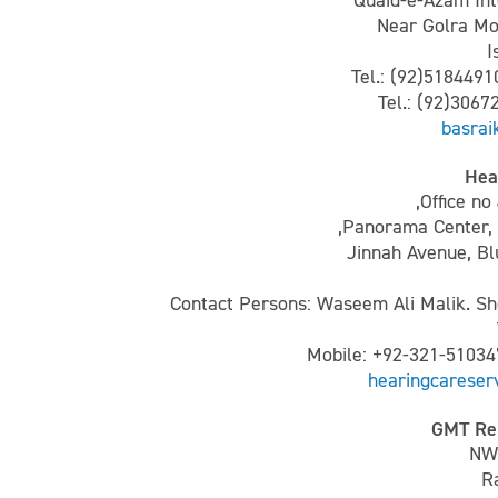
Quaid-e-Azam Int
Near Golra Mo
I
Tel.: (92)5184491
Tel.: (92)3067
basra
Hea
Office no
Panorama Center, 
Jinnah Avenue, Bl
Contact Persons: Waseem Ali Malik. S
Mobile: +92-321-5103
hearingcareser
GMT Reh
NW 
R