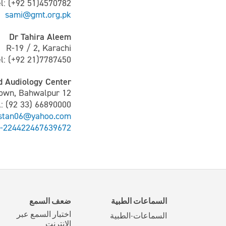
el: (+92 51)4570782
sami@gmt.org.pk
Dr Tahira Aleem
R-19 / 2, Karachi
el: (+92 21)7787450
d Audiology Center
12 A Adil Town, Bahwalpur
l: (92 33) 66890000
stan06@yahoo.com
-224422467639672/
السماعات الطبية
ضعف السمع
اختبار السمع عبر
السماعات-الطبية
الإنترنت