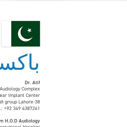
باكس
Dr. Atif
n Audiology Complex
ear Implant Center
38-A Main Gulberg Happy Homes flat # 12 in Shayan Lane opposite to Rafi group Lahore.
l.: +92 349 4387261
am H.O.D Audiology.