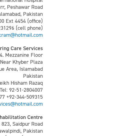
ernational Hospital
rr, Peshawar Road
slamabad, Pakistan
00 Ext 4454 (office)
231296 (cell phone)
ikram@hotmail.com
ring Care Services
 4. Mezzanine Floor,
Near Khyber Plaza,
ue Area, Islamabad
Pakistan
heikh Hisham Razaq
Tel: 92-51-2804007
477 +92-344-509315
vices@hotmail.com
abilitation Centre
823, Saidpur Road
awalpindi, Pakistan