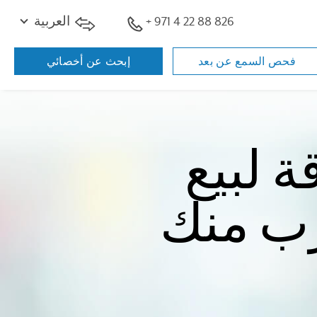
+ 971 4 22 88 826
العربية
فحص السمع عن بعد
إبحث عن أخصائي
 لبيع
رب منك