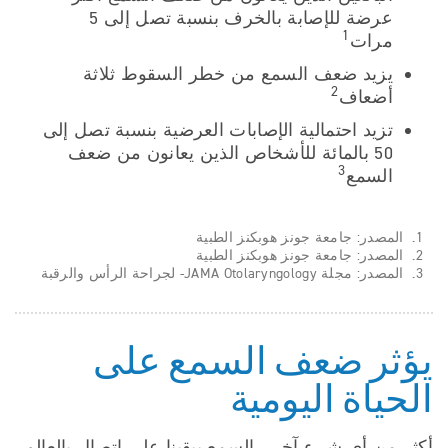
عرضة للإصابة بالخرف بنسبة تصل إلى 5
1
مرات
يزيد ضعف السمع من خطر السقوط ثلاثة
2
أضعاف
تزيد احتمالية الإصابات العرضية بنسبة تصل إلى
50 بالمائة للأشخاص الذين يعانون من ضعف
3
السمع
1. المصدر: جامعة جونز هوبكنز الطبية
2. المصدر: جامعة جونز هوبكنز الطبية
3. المصدر: مجلة JAMA Otolaryngology- لجراحة الرأس والرقبة
يؤثر ضعف السمع على
الحياة اليومية
أكثر من أي شيء آخر ، السمع يبقينا على اتصال بالعالم