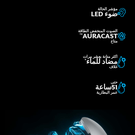
مؤشر الحالة
ضوء LED
الصوت المنخفض الطاقة
AURACAST
™
متاح
اكثر متانة بعشر مرات
مضاد للماء
*
غلاف
حتى
51ساعة
عمر البطارية