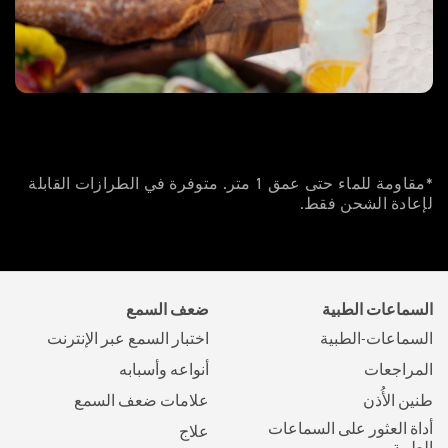
*مقاومة للماء حتى عمق 1 متر. متوفرة في الطرازات القابلة
لإعادة الشحن فقط.
السماعات الطبية
ضعف السمع
السماعات-الطبية
اختبار السمع عبر الإنترنت
المراجعات
أنواعه وأسبابه
طنين الأُذن
علامات ضعف السمع
أداة العثور على السماعات
علاج