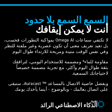
السمع السمع بلا حدود
أنت لا يمكن إيقافك
لا تكتفي سماعات Omega AI بمواكبة التطورات فحسب،
بل تعيد تعريف معنى أن تكون عصرية وغير ملفتة للنظر
وفي نفس الوقت متينة ومريحة للارتداء طوال اليوم
مقاومة للماء* ومصممة للاستخدام اليومي، لترافقك
بثقة طوال اليوم وأكثر، مع تجربة مصممة خصيصاً
لاحتياجاتك السمعية.
وبفضل خاصية الاتصال بالمساعد ™ Auracast، ستبقى
على اتصال بعالمك - وبالوضوح - أينما يأخذك يومك
تقنية
الذكاء الاصطناعي الرائد