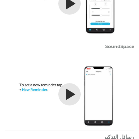
SoundSpace
شاهد الفيديو
رسائل التذكير