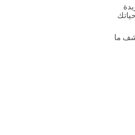
يدة
ياتك
شف ما