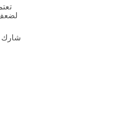
تعتم
لضعف 
شارك ف